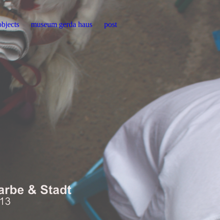
bjects
museum gerda haus
post