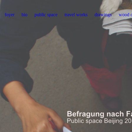
foyer
bio
public space
travel works
drawings
wood o